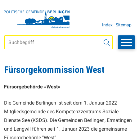
Navigieren in der Gemeinde Be
SCHNELLNAVIGATION
METANAVI
Index
Sitemap
Suchbegriff
Suche starten
Fürsorgekommission West
BESCHREIBUNG FÜRSORGEKOMMISSI
Fürsorgebehörde «West»
Die Gemeinde Berlingen ist seit dem 1. Januar 2022
Mitgliedsgemeinde des Kompetenzzentrums Soziale
Dienste See (KSDS). Die Gemeinden Berlingen, Ermatingen
und Lengwil führen seit 1. Januar 2023 die gemeinsame
Fürsorgebehörde "West".