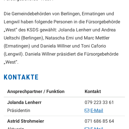
Die Gemeindebehörden von Berlingen, Ermatingen und
Lengwil haben folgende Personen in die Fürsorgebehörde
„West“ des KSDS gewählt: Jolanda Lenherr und Andrea
Ueltschi (Berlingen), Natascha Erni und Marc Mettler
(Ermatingen) und Daniela Willner und Toni Caforio
(Lengwil). Daniela Willner präsidiert die Fürsorgebehörde
„West“.
KONTAKTE
Ansprechpartner / Funktion
Kontakt
Funktion
Mobil
Jolanda
Lenherr
079 223 33 61
Präsidentin
E-Mail
Funktion
Zentrale
Astrid
Strohmeier
071 686 85 64