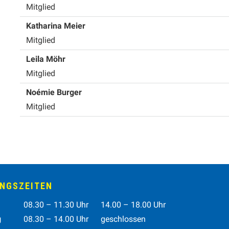
Mitglied
Funktion
Katharina
Meier
Mitglied
Funktion
Leila
Möhr
Mitglied
Funktion
Noémie
Burger
Mitglied
NGSZEITEN
tag
Vormittag
Nachmittag
08.30 – 11.30 Uhr
14.00 – 18.00 Uhr
g
08.30 – 14.00 Uhr
geschlossen