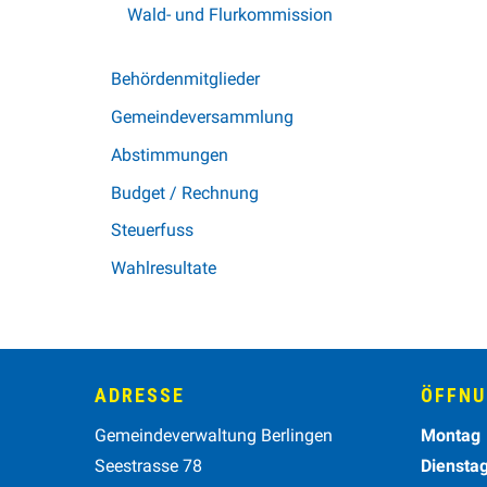
Wald- und Flurkommission
Behördenmitglieder
Gemeindeversammlung
Abstimmungen
Budget / Rechnung
Steuerfuss
Wahlresultate
Footer
ADRESSE
ÖFFNU
Wochen
Gemeindeverwaltung Berlingen
Mo
ntag
Seestrasse 78
Diensta