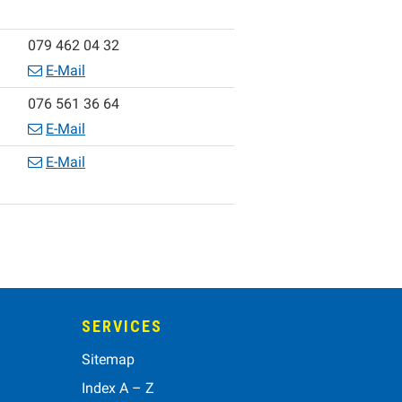
Mobil
079 462 04 32
E-Mail
Zentrale
076 561 36 64
E-Mail
E-Mail
SERVICES
Sitemap
Index A – Z