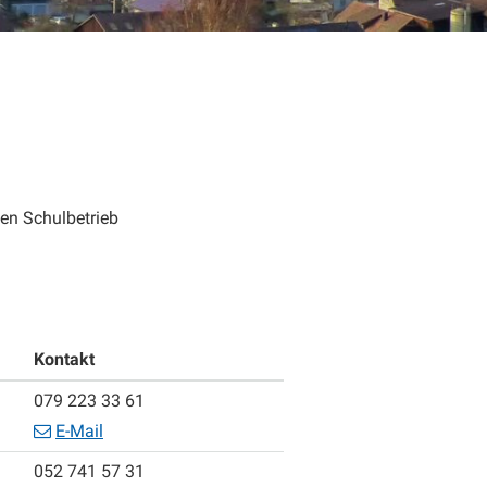
en Schulbetrieb
Kontakt
Mobil
079 223 33 61
E-Mail
Tel.
052 741 57 31