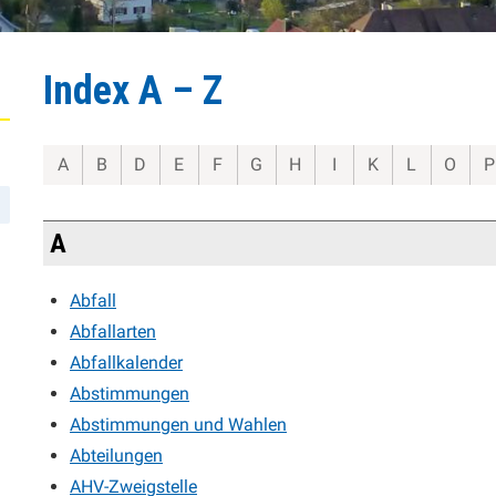
Index A – Z
A
B
D
E
F
G
H
I
K
L
O
P
A
Abfall
Abfallarten
Abfallkalender
Abstimmungen
Abstimmungen und Wahlen
Abteilungen
AHV-Zweigstelle