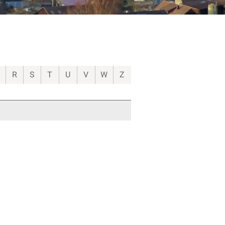
R
S
T
U
V
W
Z