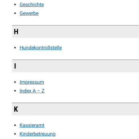
Geschichte
Gewerbe
H
Hundekontrollstelle
I
Impressum
Index A – Z
K
Kassieramt
Kinderbetreuung