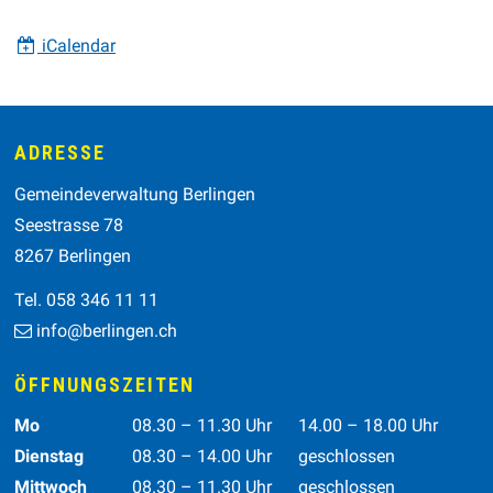
iCalendar
Footer
ADRESSE
Gemeindeverwaltung Berlingen
Seestrasse 78
8267 Berlingen
Tel. 058 346 11 11
info@berlingen.ch
ÖFFNUNGSZEITEN
Wochentag
Vormittag
Nachmittag
Mo
08.30 – 11.30 Uhr
14.00 – 18.00 Uhr
Dienstag
08.30 – 14.00 Uhr
geschlossen
Mittwoch
08.30 – 11.30 Uhr
geschlossen