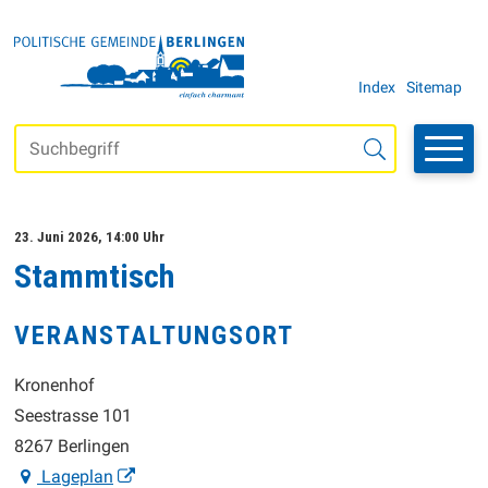
Navigieren in der Gemeinde Be
SCHNELLNAVIGATION
METANAVI
Index
Sitemap
Suchbegriff
Suche starten
23. Juni 2026
, 14:00 Uhr
Stammtisch
VERANSTALTUNGSORT
Kronenhof
Seestrasse 101
8267 Berlingen
Lageplan