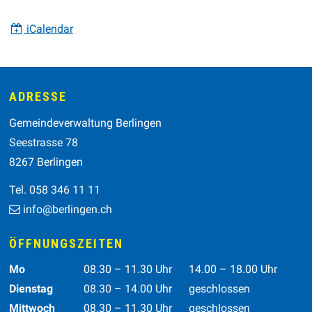
iCalendar
Footer
ADRESSE
Gemeindeverwaltung Berlingen
Seestrasse 78
8267 Berlingen
Tel. 058 346 11 11
info@berlingen.ch
ÖFFNUNGSZEITEN
Wochentag
Vormittag
Nachmittag
Mo
08.30 – 11.30 Uhr
14.00 – 18.00 Uhr
Dienstag
08.30 – 14.00 Uhr
geschlossen
Mittwoch
08.30 – 11.30 Uhr
geschlossen