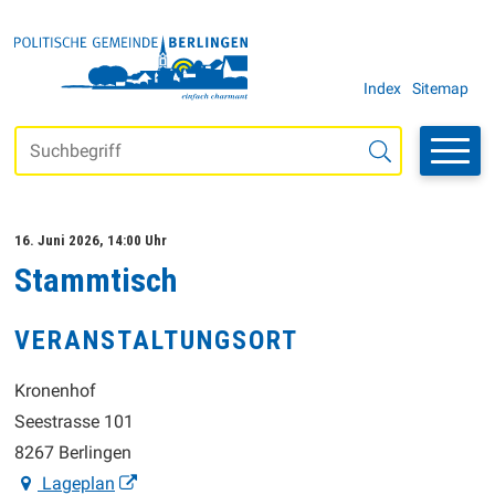
Navigieren in der Gemeinde Be
SCHNELLNAVIGATION
METANAVI
Index
Sitemap
Suchbegriff
Suche starten
16. Juni 2026
, 14:00 Uhr
Stammtisch
VERANSTALTUNGSORT
Kronenhof
Seestrasse 101
8267 Berlingen
Lageplan