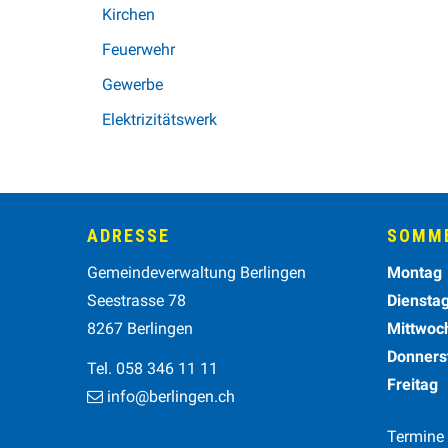
Kirchen
Feuerwehr
Gewerbe
Elektrizitätswerk
Footer
ADRESSE
SOMME
Wochen
Gemeindeverwaltung Berlingen
Mo
ntag
Seestrasse 78
Diensta
8267 Berlingen
Mittwoc
Donners
Tel. 058 346 11 11
Fr
eitag
info@berlingen.ch
Termine 