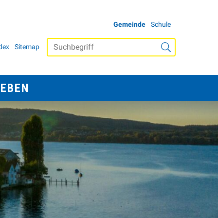
WEITERE AUFTRIT
Gemeinde
Schule
ETANAVIGATION
Suchbegriff
dex
Sitemap
Suche starten
LEBEN