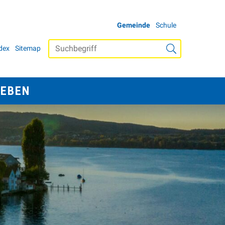
WEITERE AUFTRIT
Gemeinde
Schule
ETANAVIGATION
Suchbegriff
dex
Sitemap
Suche starten
LEBEN