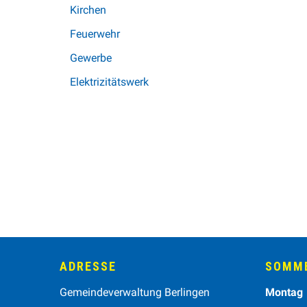
Kirchen
Feuerwehr
Gewerbe
Elektrizitätswerk
Footer
ADRESSE
SOMME
Wochen
Gemeindeverwaltung Berlingen
Mo
ntag